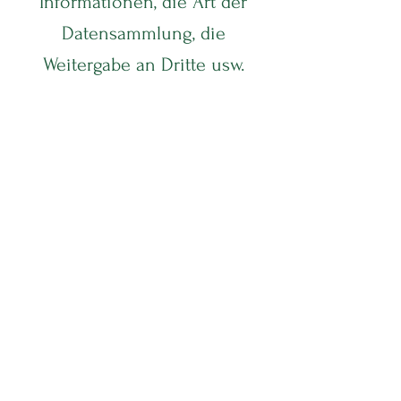
Informationen, die Art der
Datensammlung, die
Weitergabe an Dritte usw.
Kontrolle über Daten
Erklärung über die
Möglichkeit,
personenbezogene
Informationen und Daten
einzusehen, zu ändern und zu
aktualisieren, Bedenken
bezüglich der
Datenverwendung usw.